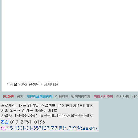
서울
>
과외선생님
> 상세내용
PC화면
|
공지
|
개인정보취급방침
|
이용약관
|
법적책임한계
|
취업사기주의
|
주의사항
|
사