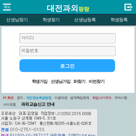
대전과외
팡팡
선생님찾기
학생찾기
선생님등록
학생등록
학생가입
|
선생님가입
|
ID찾기
|
비번찾기
PC화면
|
공지
|
개인정보취급방침
|
이용약관
|
법적책임한계
|
취업사기주의
|
주의사항
|
과외교습신고 안내
사이트맵