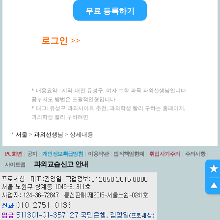
무료 등록하기
로그인 >>
* 내용요약 : 지역-대전 유성구, 여자 수학 과목 과외선생님입니다.
공부지도 방법은 포괄적인형입니다.
* 태그: 유성구 과외사이트 추천, 과외학생 빨리 구하는 홈페이지,
과외학생 빨리 구하려면
서울
>
과외선생님
> 상세내용
PC화면
|
공지
|
개인정보취급방침
|
이용약관
|
법적책임한계
|
취업사기주의
|
주의사항
|
과외교습신고 안내
사이트맵