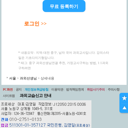
무료 등록하기
로그인 >>
* 내용요약 : 지역-대전 중구, 남자 국어 과외교사입니다. 강의스타
일은 기초다지기형입니다.
* 태그: 중구 과외선생님연결 추천, 가정교사구하는 방법, 1:1과외
구하려면
서울
>
과외선생님
> 상세내용
PC화면
|
공지
|
개인정보취급방침
|
이용약관
|
법적책임한계
|
취업사기주의
|
주의사항
|
과외교습신고 안내
사이트맵