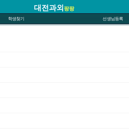
대전과외
팡팡
학생찾기
선생님등록